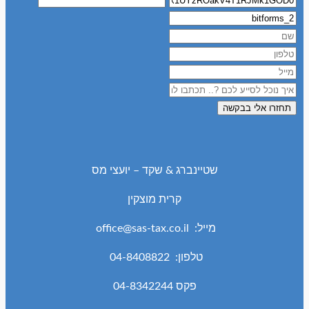
תחזרו אלי בבקשה
שטיינברג & שקד – יועצי מס
קרית מוצקין
מייל: office@sas-tax.co.il
טלפון: 04-8408822
פקס 04-8342244​